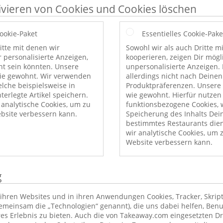
ivieren von Cookies und Cookies löschen
Cookie-Paket
Essentielles Cookie-Pake
itte mit denen wir
Sowohl wir als auch Dritte m
r personalisierte Anzeigen,
kooperieren, zeigen Dir mög
nt sein könnten. Unsere
unpersonalisierte Anzeigen. 
wie gewohnt. Wir verwenden
allerdings nicht nach Deinen
elche beispielsweise in
Produktpräferenzen. Unsere 
erlegte Artikel speichern.
wie gewohnt. Hierfür nutzen
nalytische Cookies, um zu
funktionsbezogene Cookies, w
bsite verbessern kann.
Speicherung des Inhalts Dei
bestimmtes Restaurants die
wir analytische Cookies, um 
Website verbessern kann.
g
ihren Websites und in ihren Anwendungen Cookies, Tracker, Skrip
emeinsam die „Technologien“ genannt), die uns dabei helfen, Benu
res Erlebnis zu bieten. Auch die von Takeaway.com eingesetzten Dr