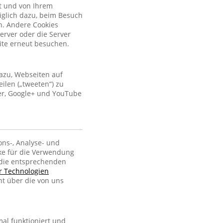
kt und von Ihrem
iglich dazu, beim Besuch
n. Andere Cookies
erver oder die Server
site erneut besuchen.
azu, Webseiten auf
ilen („tweeten“) zu
ter, Google+ und YouTube
ons-, Analyse- und
ke für die Verwendung
, die entsprechenden
er Technologien
ht über die von uns
al funktioniert und