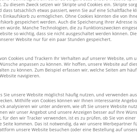
. Zu diesem Zweck setzen wir Skripte und Cookies ein. Skripte sorg
nd dass tatsächlich etwas passiert, wenn Sie auf eine Schaltfläche k
n Einkaufskorb zu ermöglichen. Ohne Cookies könnten die von Ih
fskorb gespeichert werden. Auch die Speicherung Ihrer Adresse is
eren würde. Manche Technologien, die zu Funktionszwecken eingeset
Website so wichtig, dass sie nicht ausgeschaltet werden können. D
nserer Website nur für ein paar Stunden gespeichert.
von Cookies und Trackern Ihr Verhalten auf unserer Website, um 
Wünsche anpassen zu können. Wir hoffen, unsere Website auf die
alten zu können. Zum Beispiel erfassen wir, welche Seiten am häu
 Website navigieren.
ass Sie unsere Website möglichst häufig nutzen, und verwenden au
cken. Mithilfe von Cookies können wir Ihnen interessante Angeb
ck analysieren wir unter anderem, wie oft Sie unsere Website nu
önnen wir unser Angebot und unsere Anzeigen besser auf Ihre Wün
 für den wir Tracker verwenden, ist es zu prüfen, ob Sie von eine
 Seite kommen. Das ist notwendig, da wir unsere Werbepartner f
lattform unsere Website besuchen (oder eine Bestellung auf unsere