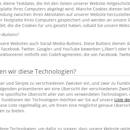
le, kleine Textdatei, die mit den Seiten unserer Website mitgeschic
platte Ihres Computers abgelegt wird. Manche Cookies dienen led
indung zwischen Ihren Aktivitäten auf unserer Website herzustelle
r Festplatte Ihres Computers gespeichert und werden an unsere S
et, die die Cookies für uns gesetzt haben, sobald Sie unsere Web
-Buttons?
sere Websites auch Social-Media-Buttons. Diese Buttons dienen d
Facebook, Twitter, Google+ und YouTube bewerben („liken“) oder te
unktionieren mithilfe von Codefragmenten, die von Facebook, Twit
 wir diese Technologien?
cker und Skripte zu verschiedenen Zwecken ein, und zwar zu Funkti
lgenden präsentieren wir eine Übersicht der verschiedenen Zwec
ine spezifische Übersicht aller von uns verwendeten Technologien
 Funktionen der Technologien möchten wir Sie auf unsere
Liste d
iese Liste regelmäßig an, um Ihnen eine möglichst genaue Übersic
en zu bieten.
ene Technologien, um dafür zu sorgen, dass unsere Website optim