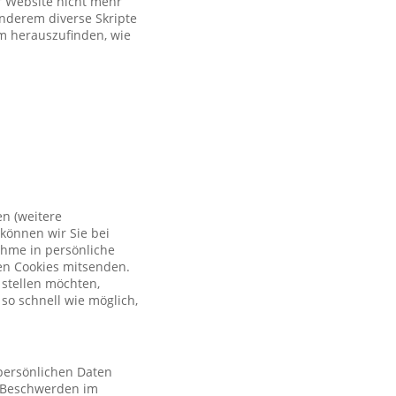
er Website nicht mehr
anderem diverse Skripte
um herauszufinden, wie
en (weitere
können wir Sie bei
ahme in persönliche
en Cookies mitsenden.
 stellen möchten,
so schnell wie möglich,
 persönlichen Daten
 Beschwerden im